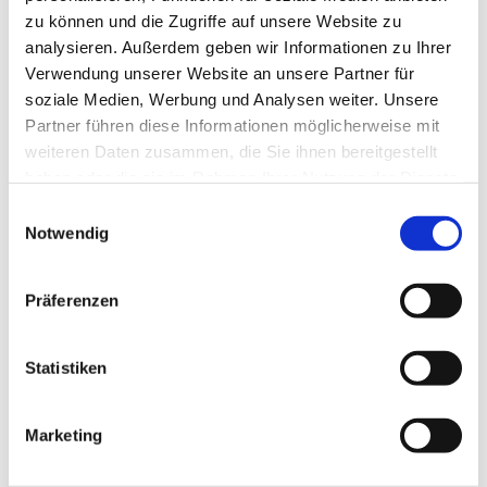
zu können und die Zugriffe auf unsere Website zu
analysieren. Außerdem geben wir Informationen zu Ihrer
Verwendung unserer Website an unsere Partner für
soziale Medien, Werbung und Analysen weiter. Unsere
Partner führen diese Informationen möglicherweise mit
weiteren Daten zusammen, die Sie ihnen bereitgestellt
Dies könnte Sie auch
haben oder die sie im Rahmen Ihrer Nutzung der Dienste
interessieren
gesammelt haben.
E
Notwendig
i
n
w
Präferenzen
i
l
l
Statistiken
i
g
Marketing
u
n