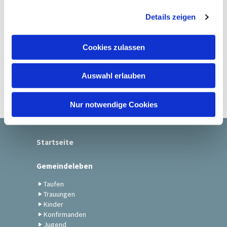
g
Details zeigen
s
a
u
Cookies zulassen
s
w
Auswahl erlauben
a
h
l
Nur notwendige Cookies
Startseite
Gemeindeleben
Taufen
Trauungen
Kinder
Konfirmanden
Jugend