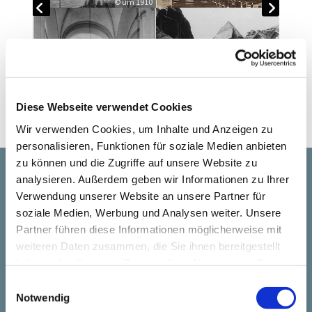
© um 1910
Diese Webseite verwendet Cookies
Wir verwenden Cookies, um Inhalte und Anzeigen zu
personalisieren, Funktionen für soziale Medien anbieten
zu können und die Zugriffe auf unsere Website zu
analysieren. Außerdem geben wir Informationen zu Ihrer
Startseite
Verwendung unserer Website an unsere Partner für
soziale Medien, Werbung und Analysen weiter. Unsere
Gemeindeleben
Partner führen diese Informationen möglicherweise mit
Taufen
weiteren Daten zusammen, die Sie ihnen bereitgestellt
Trauungen
haben oder die sie im Rahmen Ihrer Nutzung der Dienste
Kinder
gesammelt haben.
Konfirmanden
E
Jugend
Notwendig
i
Erwachsene