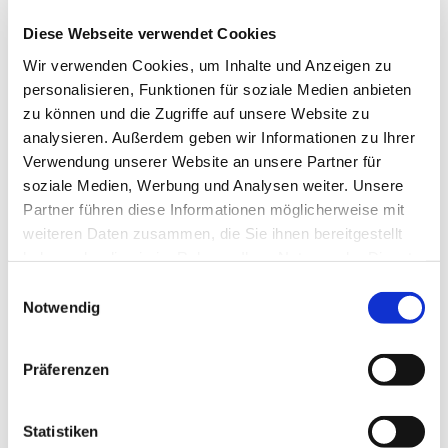
werden?
Diese Webseite verwendet Cookies
Meistens werden die Kinder im ersten Lebensjahr
Wir verwenden Cookies, um Inhalte und Anzeigen zu
getauft. Aber auch eine spätere Taufe ist möglich,
personalisieren, Funktionen für soziale Medien anbieten
wenn das Kind schon bewusst wahrnimmt, was
zu können und die Zugriffe auf unsere Website zu
geschieht.
analysieren. Außerdem geben wir Informationen zu Ihrer
Was spricht für eine Kindertaufe?
Verwendung unserer Website an unsere Partner für
soziale Medien, Werbung und Analysen weiter. Unsere
Die Taufe soll als ein Geschenk Gottes verstanden
Partner führen diese Informationen möglicherweise mit
werden. Gott spricht den kleinen Kindern seine
weiteren Daten zusammen, die Sie ihnen bereitgestellt
Liebe zu, unabhängig davon, wie sie sich verhalten.
haben oder die sie im Rahmen Ihrer Nutzung der Dienste
Eltern und Paten haben die Aufgabe,
gesammelt haben.
E
stellvertretend für die Kinder den Glauben zu
Notwendig
i
bezeugen und den Kindern von ihrem Glauben, aber
n
auch von ihren Zweifeln zu erzählen.
w
Präferenzen
i
Was ist eine Nottaufe?
l
l
Statistiken
Wenn ein Kind bei der Geburt sehr krank ist und zu