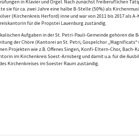
rüfungen in Klavier und Orgel. Nach zunächst freiberuflichen Tätig
tte sie für ca. zwei Jahre eine halbe B-Stelle (50%) als Kirchenmu
ver (Kirchenkreis Herford) inne und war von 2011 bis 2017 als A-K
Kreiskantorin für die Propstei Lauenburg zuständig.
kalischen Aufgaben in der St. Petri-Pauli-Gemeinde gehören die Be
Leitung der Chöre (Kantorei an St. Petri, Gospelchor „Magnificats
n Projekten wie z.B. Offenes Singen, Konfi-Eltern-Chor, Bach-Ka
ntorin im Kirchenkreis Soest-Arnsberg und damit u.a. für die Aus
des Kirchenkreises im Soester Raum zuständig.