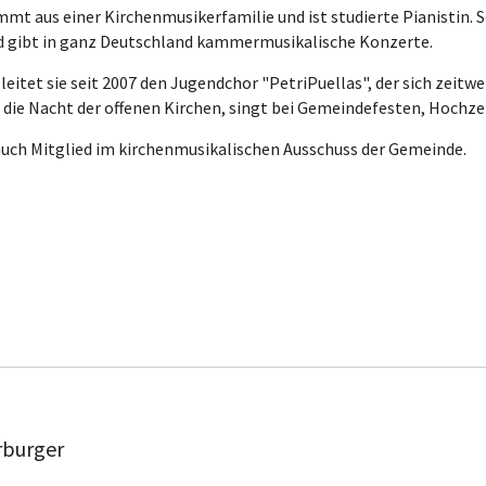
mt aus einer Kirchenmusikerfamilie und ist studierte Pianistin. Se
nd gibt in ganz Deutschland kammermusikalische Konzerte.
eitet sie seit 2007 den Jugendchor "PetriPuellas", der sich zeitwei
 die Nacht der offenen Kirchen, singt bei Gemeindefesten, Hochz
 auch Mitglied im kirchenmusikalischen Ausschuss der Gemeinde.
rburger