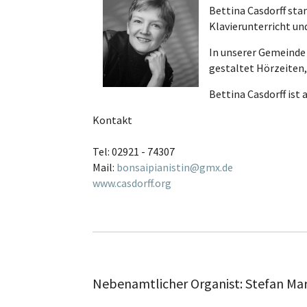
Bettina Casdorff stam
Klavierunterricht u
In unserer Gemeinde l
gestaltet Hörzeiten,
Bettina Casdorff ist
Kontakt
Tel: 02921 - 74307
Mail:
bonsaipianistin@gmx.de
www.casdorff.org
Nebenamtlicher Organist: Stefan Ma