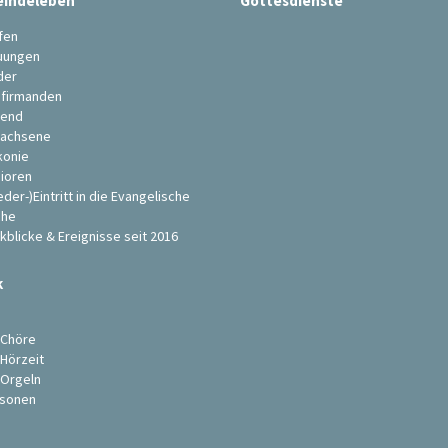
indeleben
Gottesdienste
fen
uungen
der
firmanden
end
achsene
konie
ioren
eder-)Eintritt in die Evangelische
che
kblicke & Ereignisse seit 2016
k
s
 Chöre
 Hörzeit
 Orgeln
sonen