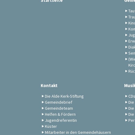
Startseite
Geme
Tau
Tra
Kin
Kon
Jug
Erw
Dia
Sen
(Wi
Kir
Rüc
Kontakt
Musi
Die Alde Kerk-Stiftung
CD
Gemeindebrief
Die
Gemeindeteam
Die
Helfen & Fördern
Die
Jugendreferentin
Per
Küster
Mitarbeiter in den Gemeindehäusern