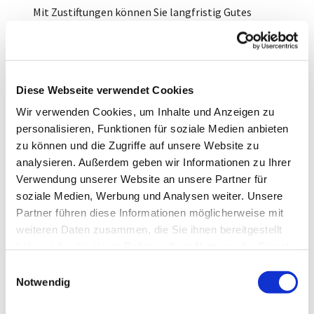
Mit Zustiftungen können Sie langfristig Gutes
tun und Ihnen wichtige Dinge unterstützen.
SPENDEN
Auch spenden können sie an die Stiftung jederzeit –
Diese Webseite verwendet Cookies
für bestimmte Zwecke oder auch ohne
Wir verwenden Cookies, um Inhalte und Anzeigen zu
Zweckangabe. Diese Spenden werden zeitnah für die
personalisieren, Funktionen für soziale Medien anbieten
Stiftungszwecke eingesetzt und wachsen nicht dem
zu können und die Zugriffe auf unsere Website zu
Vermögen zu.
analysieren. Außerdem geben wir Informationen zu Ihrer
Mit Spenden können Sie unmittelbar Gutes tun und
Verwendung unserer Website an unsere Partner für
Ihnen wichtige Dinge unterstützen.
soziale Medien, Werbung und Analysen weiter. Unsere
Partner führen diese Informationen möglicherweise mit
Bankverbindungen
weiteren Daten zusammen, die Sie ihnen bereitgestellt
haben oder die sie im Rahmen Ihrer Nutzung der Dienste
Allgemeines Konto der Stiftung
gesammelt haben.
E
Notwendig
Sparkasse Soest
i
IBAN DE08 4145 0075 0000 0795 90
n