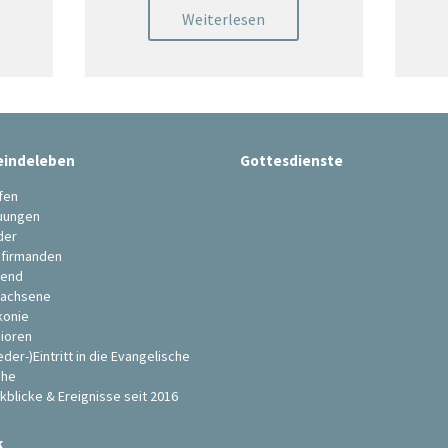
Weiterlesen
indeleben
Gottesdienste
fen
uungen
der
firmanden
end
achsene
konie
ioren
eder-)Eintritt in die Evangelische
che
kblicke & Ereignisse seit 2016
k