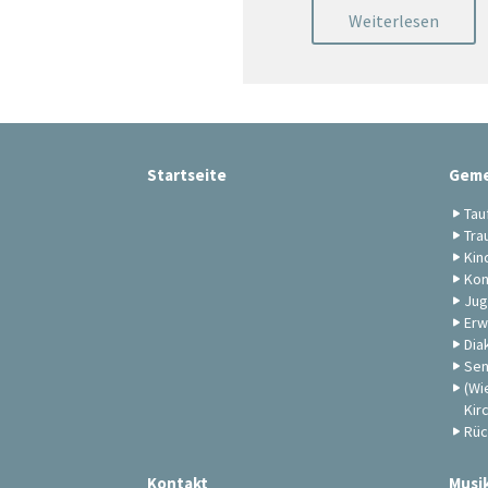
Weiterlesen
Startseite
Geme
Tau
Tra
Kin
Kon
Jug
Erw
Dia
Sen
(Wi
Kir
Rüc
Kontakt
Musi