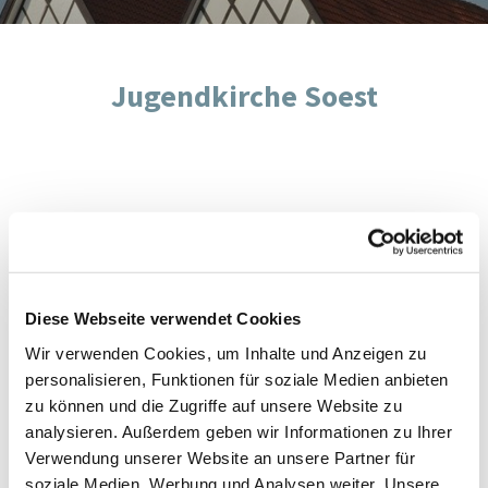
Jugendkirche Soest
Die Jugendkirche Soest hat eine eigene Website.
Dort findet ihr:
Diese Webseite verwendet Cookies
Alles über die Jugendkirche
Wir verwenden Cookies, um Inhalte und Anzeigen zu
zum Jugendgottesdienst HUGO
personalisieren, Funktionen für soziale Medien anbieten
über die Freizeiten
zu können und die Zugriffe auf unsere Website zu
analysieren. Außerdem geben wir Informationen zu Ihrer
Einfach diesem Link folgen!
Verwendung unserer Website an unsere Partner für
soziale Medien, Werbung und Analysen weiter. Unsere