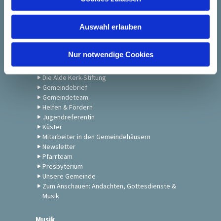
s
Kolumbarium
w
St. Paulikirche
Auswahl erlauben
a
St. Petrikirche
h
l
Nur notwendige Cookies
Kontakt
Die Alde Kerk-Stiftung
Gemeindebrief
Gemeindeteam
Helfen & Fördern
Jugendreferentin
Küster
Mitarbeiter in den Gemeindehäusern
Newsletter
Pfarrteam
Presbyterium
Unsere Gemeinde
Zum Anschauen: Andachten, Gottesdienste &
Musik
Musik