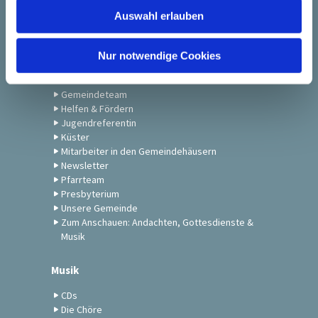
w
St. Petrikirche
Auswahl erlauben
a
h
Kontakt
l
Nur notwendige Cookies
Die Alde Kerk-Stiftung
Gemeindebrief
Gemeindeteam
Helfen & Fördern
Jugendreferentin
Küster
Mitarbeiter in den Gemeindehäusern
Newsletter
Pfarrteam
Presbyterium
Unsere Gemeinde
Zum Anschauen: Andachten, Gottesdienste &
Musik
Musik
CDs
Die Chöre