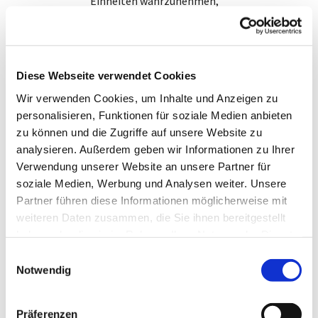
Einheiten wahrzunehmen,
die Hintergründe der Entstehung
kennen zu lernen und
über die Bedeutung für den eigenen
Glauben zu sprechen.
Diese Webseite verwendet Cookies
Wir verwenden Cookies, um Inhalte und Anzeigen zu
Der Bibelgesprächskreis trifft sich alle 14 Tage
personalisieren, Funktionen für soziale Medien anbieten
dienstags um 20:00 Uhr im Ardeyhaus.
zu können und die Zugriffe auf unsere Website zu
Es werden Bücher aus dem Alten und Neuen
analysieren. Außerdem geben wir Informationen zu Ihrer
Testament gelesen.
Verwendung unserer Website an unsere Partner für
Kontakt und weitere Informationen
soziale Medien, Werbung und Analysen weiter. Unsere
Partner führen diese Informationen möglicherweise mit
Pfr. Dr, Christian Welck (Tel.: 60665)
weiteren Daten zusammen, die Sie ihnen bereitgestellt
haben oder die sie im Rahmen Ihrer Nutzung der Dienste
gesammelt haben.
E
Notwendig
i
n
w
Präferenzen