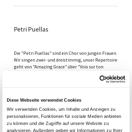
Petri Puellas
Die "Petri Puellas" sind ein Chor von jungen Frauen.
Wir singen zwei- und dreistimmig, unser Repertoire
geht von "Amazing Grace" über "Vois sur ton
chemin" und "Seite an Seite" bis zu "Seasons of
love".
Leitung und Klavierbegleitung liegen in den Händen
von Bettina Casdorff.
Diese Webseite verwendet Cookies
Wir sind auch auf instagram zu finden:
Wir verwenden Cookies, um Inhalte und Anzeigen zu
@petripuellas
personalisieren, Funktionen für soziale Medien anbieten
zu können und die Zugriffe auf unsere Website zu
Die Proben finden mittwochs von 18.30 Uhr bis
analysieren. Außerdem geben wir Informationen zu Ihrer
19.30 Uhr im Petrushaus statt.