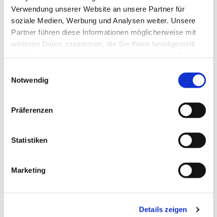
Verwendung unserer Website an unsere Partner für
soziale Medien, Werbung und Analysen weiter. Unsere
Partner führen diese Informationen möglicherweise mit
weiteren Daten zusammen, die Sie ihnen bereitgestellt
haben oder die sie im Rahmen Ihrer Nutzung der Dienste
gesammelt haben.
E
Notwendig
i
n
w
Präferenzen
i
l
l
Statistiken
i
g
Marketing
u
n
g
Details zeigen
s