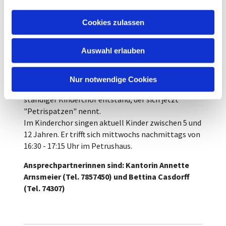
a
u
Kinderchor "Petrispatzen"
Cookies zulassen
s
w
Für das Krippenspiel am Heiligen Abend 2018
Auswahl erlauben
a
hatten sich ca. 25 Kinder zu einem Projektchor
h
zusammengefunden.
l
Nur notwendige Cookies
Das hat soviel Spaß gemacht, dass daraus ein
ständiger Kinderchor entstand, der sich jetzt
"Petrispatzen" nennt.
Im Kinderchor singen aktuell Kinder zwischen 5 und
12 Jahren. Er trifft sich mittwochs nachmittags von
16:30 - 17:15 Uhr im Petrushaus.
Ansprechpartnerinnen sind: Kantorin Annette
Arnsmeier (Tel. 7857450) und Bettina Casdorff
(Tel. 74307)