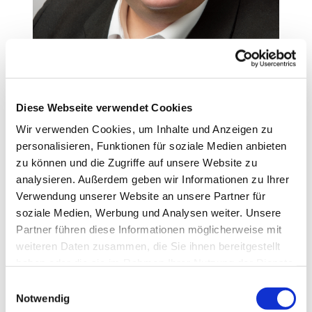
Diese Webseite verwendet Cookies
Wir verwenden Cookies, um Inhalte und Anzeigen zu
personalisieren, Funktionen für soziale Medien anbieten
zu können und die Zugriffe auf unsere Website zu
analysieren. Außerdem geben wir Informationen zu Ihrer
Petrikirchhof 10, 59494 Soest
Verwendung unserer Website an unsere Partner für
Tel: 02921 / 13080
soziale Medien, Werbung und Analysen weiter. Unsere
Partner führen diese Informationen möglicherweise mit
e-mail:
fischer@petri-pauli.de
weiteren Daten zusammen, die Sie ihnen bereitgestellt
haben oder die sie im Rahmen Ihrer Nutzung der Dienste
gesammelt haben.
E
Notwendig
i