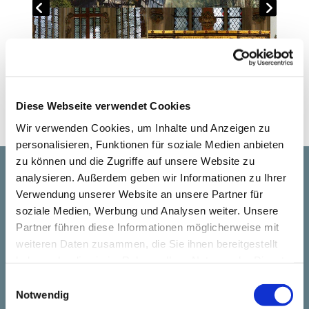
Diese Webseite verwendet Cookies
Wir verwenden Cookies, um Inhalte und Anzeigen zu
personalisieren, Funktionen für soziale Medien anbieten
zu können und die Zugriffe auf unsere Website zu
analysieren. Außerdem geben wir Informationen zu Ihrer
Startseite
Verwendung unserer Website an unsere Partner für
soziale Medien, Werbung und Analysen weiter. Unsere
Gemeindeleben
Partner führen diese Informationen möglicherweise mit
Taufen
weiteren Daten zusammen, die Sie ihnen bereitgestellt
Trauungen
haben oder die sie im Rahmen Ihrer Nutzung der Dienste
Kinder
gesammelt haben.
Konfirmanden
E
Jugend
Notwendig
i
Erwachsene