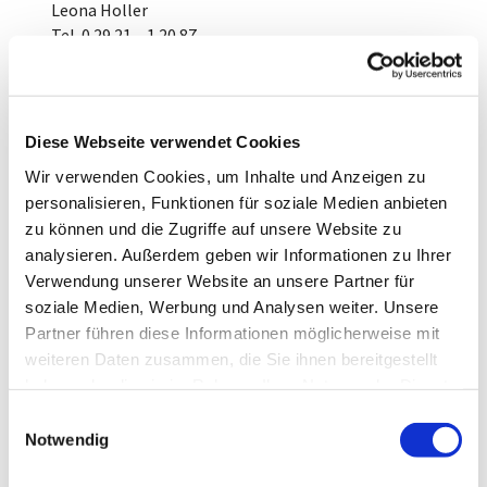
Leona Holler
Tel. 0 29 21 – 1 20 87
Stellv. Vorsitzende
Diese Webseite verwendet Cookies
Wir verwenden Cookies, um Inhalte und Anzeigen zu
personalisieren, Funktionen für soziale Medien anbieten
Dipl.
zu können und die Zugriffe auf unsere Website zu
Verwaltungswirtin
analysieren. Außerdem geben wir Informationen zu Ihrer
Nina Dodt
Verwendung unserer Website an unsere Partner für
Tel. 0 29 21 – 6 55 83
soziale Medien, Werbung und Analysen weiter. Unsere
Partner führen diese Informationen möglicherweise mit
weiteren Daten zusammen, die Sie ihnen bereitgestellt
haben oder die sie im Rahmen Ihrer Nutzung der Dienste
gesammelt haben.
E
Notwendig
i
Rechtsanwalt
n
Matthias Raupach