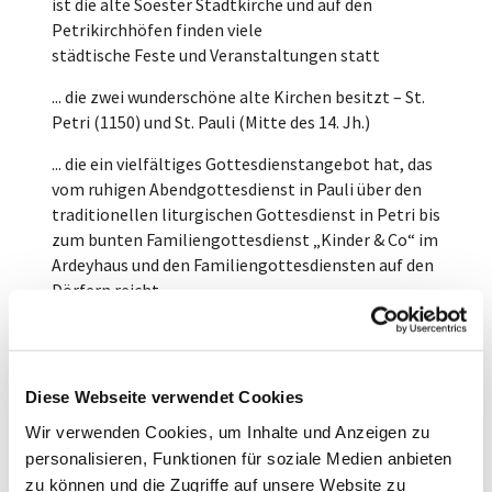
ist die alte Soester Stadtkirche und auf den
Petrikirchhöfen finden viele
städtische Feste und Veranstaltungen statt
... die zwei wunderschöne alte Kirchen besitzt – St.
Petri (1150) und St. Pauli (Mitte des 14. Jh.)
... die ein vielfältiges Gottesdienstangebot hat, das
vom ruhigen Abendgottesdienst in Pauli über den
traditionellen liturgischen Gottesdienst in Petri bis
zum bunten Familiengottesdienst „Kinder & Co“ im
Ardeyhaus und den Familiengottesdiensten auf den
Dörfern reicht.
... die auch
einen Wochenschlussgottesdienst samstags um
18.00 Uhr feiert.
Diese Webseite verwendet Cookies
... in der in jedem Jahr ein Internationaler
Wir verwenden Cookies, um Inhalte und Anzeigen zu
Gottesdienst gefeiert wird – in vielen Sprachen und
personalisieren, Funktionen für soziale Medien anbieten
mit Musik aus vielen Ländern
zu können und die Zugriffe auf unsere Website zu