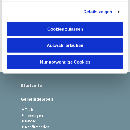
g
Details zeigen
s
a
u
Cookies zulassen
s
w
Auswahl erlauben
a
h
l
Nur notwendige Cookies
Startseite
Gemeindeleben
Taufen
Trauungen
Kinder
Konfirmanden