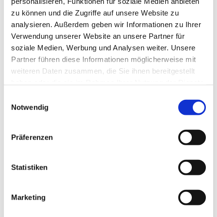
personalisieren, Funktionen für soziale Medien anbieten
zu können und die Zugriffe auf unsere Website zu
analysieren. Außerdem geben wir Informationen zu Ihrer
Verwendung unserer Website an unsere Partner für
soziale Medien, Werbung und Analysen weiter. Unsere
Partner führen diese Informationen möglicherweise mit
weiteren Daten zusammen, die Sie ihnen bereitgestellt
Dies könnte Sie auch
haben oder die sie im Rahmen Ihrer Nutzung der Dienste
interessieren
gesammelt haben.
E
Notwendig
i
n
w
Präferenzen
i
l
l
Statistiken
i
g
Marketing
u
n