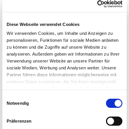
interessieren
Diese Webseite verwendet Cookies
Wir verwenden Cookies, um Inhalte und Anzeigen zu
personalisieren, Funktionen für soziale Medien anbieten
zu können und die Zugriffe auf unsere Website zu
analysieren. Außerdem geben wir Informationen zu Ihrer
Verwendung unserer Website an unsere Partner für
soziale Medien, Werbung und Analysen weiter. Unsere
Partner führen diese Informationen möglicherweise mit
weiteren Daten zusammen, die Sie ihnen bereitgestellt
haben oder die sie im Rahmen Ihrer Nutzung der Dienste
gesammelt haben.
E
Notwendig
i
n
w
Präferenzen
i