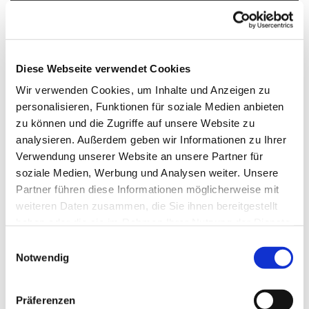
Dies könnte Sie auch
interessieren
Diese Webseite verwendet Cookies
Wir verwenden Cookies, um Inhalte und Anzeigen zu
personalisieren, Funktionen für soziale Medien anbieten
zu können und die Zugriffe auf unsere Website zu
analysieren. Außerdem geben wir Informationen zu Ihrer
Verwendung unserer Website an unsere Partner für
soziale Medien, Werbung und Analysen weiter. Unsere
Partner führen diese Informationen möglicherweise mit
weiteren Daten zusammen, die Sie ihnen bereitgestellt
haben oder die sie im Rahmen Ihrer Nutzung der Dienste
gesammelt haben.
E
Notwendig
i
n
w
Präferenzen