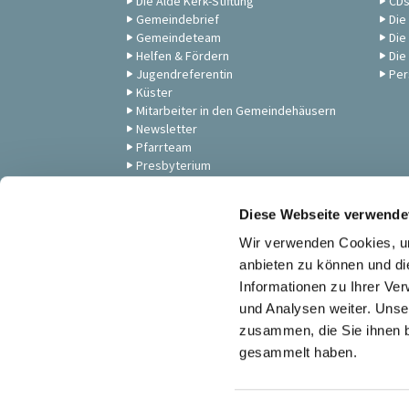
Die Alde Kerk-Stiftung
CD
Gemeindebrief
Die
Gemeindeteam
Die
Helfen & Fördern
Die
Jugendreferentin
Per
Küster
Mitarbeiter in den Gemeindehäusern
Newsletter
Pfarrteam
Presbyterium
Unsere Gemeinde
Zum Anschauen: Andachten,
Diese Webseite verwende
Gottesdienste & Musik
Wir verwenden Cookies, um
anbieten zu können und di
Informationen zu Ihrer Ve
und Analysen weiter. Unse
zusammen, die Sie ihnen b
gesammelt haben.