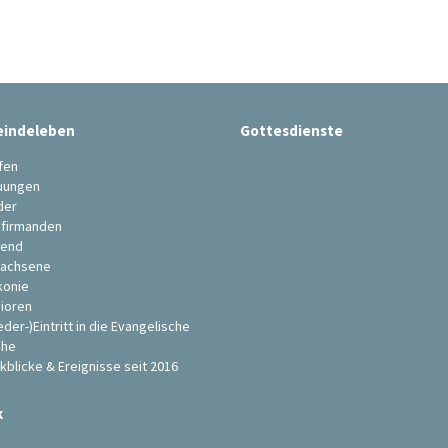
indeleben
Gottesdienste
fen
uungen
der
firmanden
end
achsene
konie
ioren
eder-)Eintritt in die Evangelische
che
kblicke & Ereignisse seit 2016
k