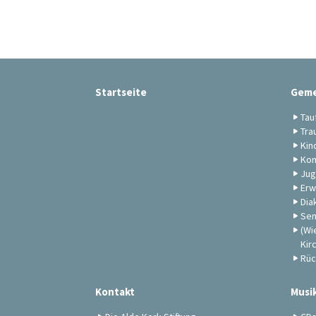
Startseite
Geme
Tau
Tra
Kin
Kon
Jug
Erw
Dia
Sen
(Wi
Kir
Rüc
Kontakt
Musi