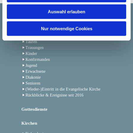
w
Auswahl erlauben
a
Startseite
h
l
Nur notwendige Cookies
Gemeindeleben
Taufen
Trauungen
Kinder
Konfirmanden
Jugend
Erwachsene
Diakonie
Senioren
(Wieder-)Eintritt in die Evangelische Kirche
Rückblicke & Ereignisse seit 2016
Gottesdienste
Kirchen