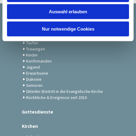
w
Auswahl erlauben
a
Startseite
h
l
Nur notwendige Cookies
Gemeindeleben
Taufen
Trauungen
Kinder
Konfirmanden
Jugend
Erwachsene
Diakonie
Senioren
(Wieder-)Eintritt in die Evangelische Kirche
Rückblicke & Ereignisse seit 2016
Gottesdienste
Kirchen