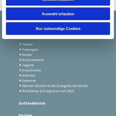
s
w
Auswahl erlauben
a
h
Startseite
l
Nur notwendige Cookies
Gemeindeleben
Taufen
Trauungen
Kinder
Konfirmanden
Jugend
Erwachsene
Diakonie
Senioren
(Wieder-)Eintritt in die Evangelische Kirche
Rückblicke & Ereignisse seit 2016
Gottesdienste
Kirchen