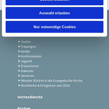
s
w
Auswahl erlauben
a
h
Startseite
l
Nur notwendige Cookies
Gemeindeleben
Taufen
Trauungen
Kinder
Konfirmanden
Jugend
Erwachsene
Diakonie
Senioren
(Wieder-)Eintritt in die Evangelische Kirche
Rückblicke & Ereignisse seit 2016
Gottesdienste
Kirchen