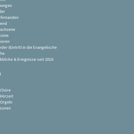
uungen
der
firmanden
end
achsene
konie
ioren
eder-)Eintritt in die Evangelische
che
kblicke & Ereignisse seit 2016
k
s
 Chöre
 Hörzeit
 Orgeln
sonen