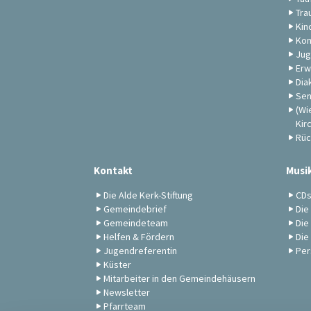
Tra
Kin
Kon
Jug
Erw
Dia
Sen
(Wi
Kir
Rüc
Kontakt
Musi
Die Alde Kerk-Stiftung
CD
Gemeindebrief
Die
Gemeindeteam
Die
Helfen & Fördern
Die
Jugendreferentin
Per
Küster
Mitarbeiter in den Gemeindehäusern
Newsletter
Pfarrteam