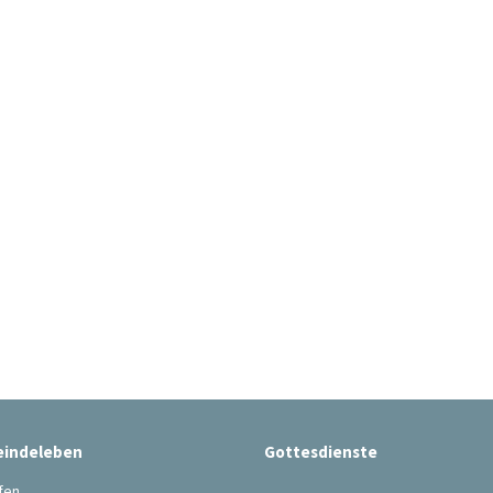
indeleben
Gottesdienste
fen