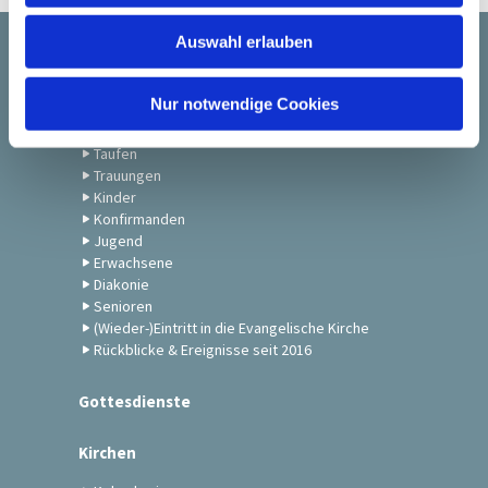
w
Auswahl erlauben
a
Startseite
h
l
Nur notwendige Cookies
Gemeindeleben
Taufen
Trauungen
Kinder
Konfirmanden
Jugend
Erwachsene
Diakonie
Senioren
(Wieder-)Eintritt in die Evangelische Kirche
Rückblicke & Ereignisse seit 2016
Gottesdienste
Kirchen