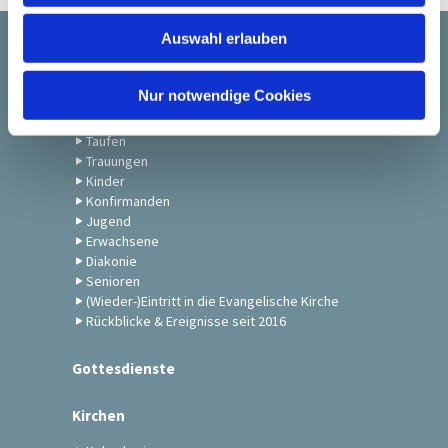
w
Auswahl erlauben
a
Startseite
h
l
Nur notwendige Cookies
Gemeindeleben
Taufen
Trauungen
Kinder
Konfirmanden
Jugend
Erwachsene
Diakonie
Senioren
(Wieder-)Eintritt in die Evangelische Kirche
Rückblicke & Ereignisse seit 2016
Gottesdienste
Kirchen