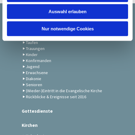
w
Auswahl erlauben
a
Startseite
h
l
Nur notwendige Cookies
Gemeindeleben
Taufen
Trauungen
Kinder
Konfirmanden
Jugend
Erwachsene
Diakonie
Senioren
(Wieder-)Eintritt in die Evangelische Kirche
Rückblicke & Ereignisse seit 2016
Gottesdienste
Kirchen