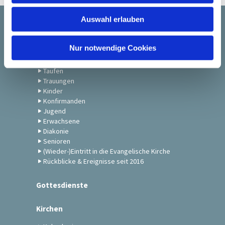
w
Auswahl erlauben
a
Startseite
h
l
Nur notwendige Cookies
Gemeindeleben
Taufen
Trauungen
Kinder
Konfirmanden
Jugend
Erwachsene
Diakonie
Senioren
(Wieder-)Eintritt in die Evangelische Kirche
Rückblicke & Ereignisse seit 2016
Gottesdienste
Kirchen