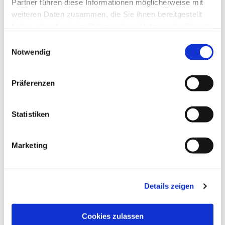
Partner führen diese Informationen möglicherweise mit
weiteren Daten zusammen, die Sie ihnen bereitgestellt
haben oder die sie im Rahmen Ihrer Nutzung der Dienste
gesammelt haben.
E
Notwendig
i
n
w
Präferenzen
i
l
l
Statistiken
i
g
Marketing
u
n
g
Details zeigen
s
a
u
Cookies zulassen
s