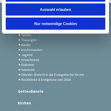
w
Auswahl erlauben
a
Startseite
h
l
Nur notwendige Cookies
Gemeindeleben
Taufen
Trauungen
Kinder
Konfirmanden
Jugend
Erwachsene
Diakonie
Senioren
(Wieder-)Eintritt in die Evangelische Kirche
Rückblicke & Ereignisse seit 2016
Gottesdienste
Kirchen