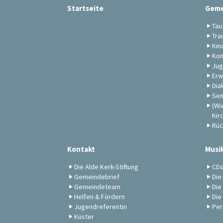
Startseite
Geme
Tau
Tra
Kin
Kon
Jug
Erw
Dia
Sen
(Wi
Kir
Rüc
Kontakt
Musi
Die Alde Kerk-Stiftung
CD
Gemeindebrief
Die
Gemeindeteam
Die
Helfen & Fördern
Die
Jugendreferentin
Per
Küster