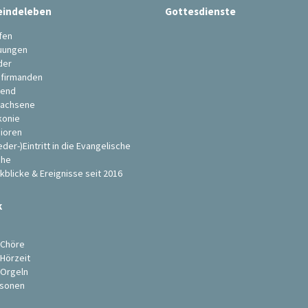
indeleben
Gottesdienste
fen
uungen
der
firmanden
end
achsene
konie
ioren
eder-)Eintritt in die Evangelische
che
kblicke & Ereignisse seit 2016
k
s
 Chöre
 Hörzeit
 Orgeln
sonen