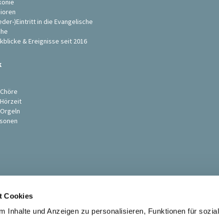
konie
ioren
eder-)Eintritt in die Evangelische
che
kblicke & Ereignisse seit 2016
k
s
 Chöre
 Hörzeit
 Orgeln
sonen
t Cookies
 Inhalte und Anzeigen zu personalisieren, Funktionen für sozia