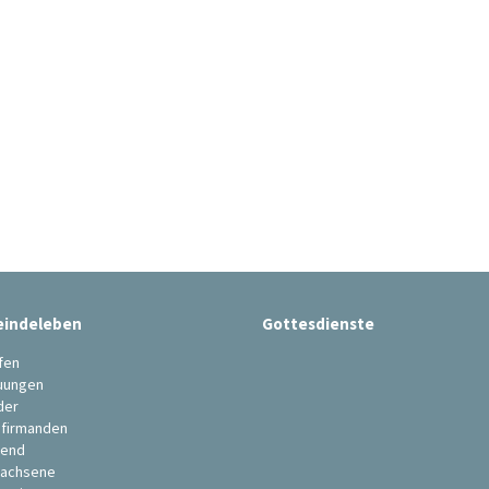
indeleben
Gottesdienste
fen
uungen
der
firmanden
end
achsene