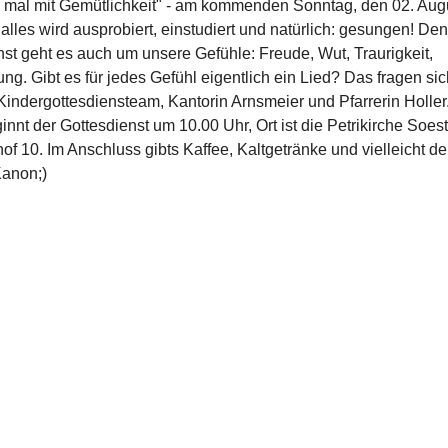
 mal mit Gemütlichkeit" - am kommenden Sonntag, den 02. Augus
, alles wird ausprobiert, einstudiert und natürlich: gesungen! De
st geht es auch um unsere Gefühle: Freude, Wut, Traurigkeit,
ung. Gibt es für jedes Gefühl eigentlich ein Lied? Das fragen si
ndergottesdiensteam, Kantorin Arnsmeier und Pfarrerin Holler
nnt der Gottesdienst um 10.00 Uhr, Ort ist die Petrikirche Soest
hof 10. Im Anschluss gibts Kaffee, Kaltgetränke und vielleicht d
anon;)