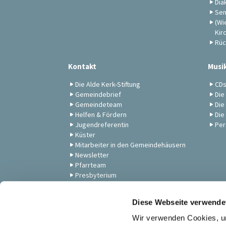
Dia
Sen
(Wi
Kir
Rüc
Kontakt
Musi
Die Alde Kerk-Stiftung
CD
Gemeindebrief
Die
Gemeindeteam
Die
Helfen & Fördern
Die
Jugendreferentin
Per
Küster
Mitarbeiter in den Gemeindehäusern
Newsletter
Pfarrteam
Presbyterium
Unsere Gemeinde
Zum Anschauen: Andachten,
Diese Webseite verwende
Gottesdienste & Musik
Wir verwenden Cookies, um