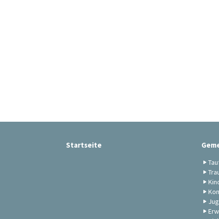
Startseite
Geme
Tau
Tra
Kin
Kon
Jug
Erw