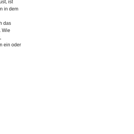
t, ist
nn in dem
ch das
. Wie
,
en ein oder