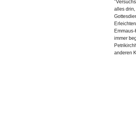
"Versuchs
alles drin
Gottesdien
Erleichter
Emmaus-Ki
immer begi
Petrikirch
anderen K