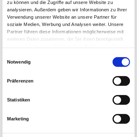
zu können und die Zugriffe auf unsere Website zu
analysieren. Außerdem geben wir Informationen zu Ihrer
Verwendung unserer Website an unsere Partner für
soziale Medien, Werbung und Analysen weiter. Unsere
Partner führen diese Informationen möglicherweise mit
Dies könnte Sie auch
weiteren Daten zusammen, die Sie ihnen bereitgestellt
interessieren
haben oder die sie im Rahmen Ihrer Nutzung der Dienste
gesammelt haben.
E
Notwendig
i
n
w
Präferenzen
i
l
l
Statistiken
i
g
Marketing
u
n
g