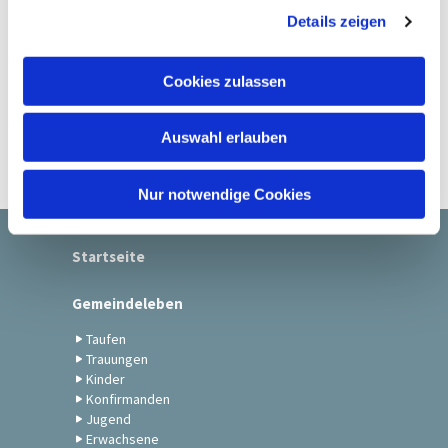
Details zeigen
s
a
u
Cookies zulassen
s
w
Auswahl erlauben
a
h
l
Nur notwendige Cookies
Startseite
Gemeindeleben
Taufen
Trauungen
Kinder
Konfirmanden
Jugend
Erwachsene