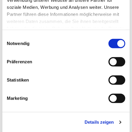
Verwendung unserer Website an unsere Partner für
Dies könnte Sie auch
soziale Medien, Werbung und Analysen weiter. Unsere
interessieren
Partner führen diese Informationen möglicherweise mit
weiteren Daten zusammen, die Sie ihnen bereitgestellt
haben oder die sie im Rahmen Ihrer Nutzung der Dienste
gesammelt haben.
E
Notwendig
i
n
w
Präferenzen
i
l
l
Statistiken
i
g
Marketing
u
n
g
Details zeigen
s
a