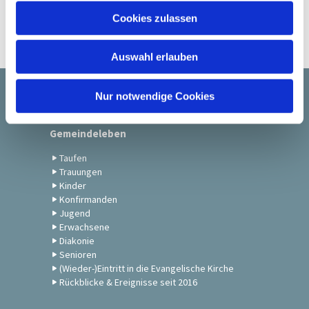
u
Cookies zulassen
s
w
Auswahl erlauben
a
h
l
Nur notwendige Cookies
Startseite
Gemeindeleben
Taufen
Trauungen
Kinder
Konfirmanden
Jugend
Erwachsene
Diakonie
Senioren
(Wieder-)Eintritt in die Evangelische Kirche
Rückblicke & Ereignisse seit 2016