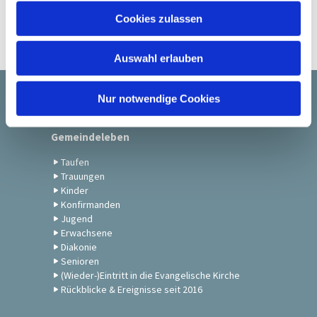
u
Cookies zulassen
s
w
Auswahl erlauben
a
h
l
Nur notwendige Cookies
Startseite
Gemeindeleben
Taufen
Trauungen
Kinder
Konfirmanden
Jugend
Erwachsene
Diakonie
Senioren
(Wieder-)Eintritt in die Evangelische Kirche
Rückblicke & Ereignisse seit 2016