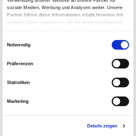
Verwendung unserer Website an unsere Partner für
Dies könnte Sie auch
soziale Medien, Werbung und Analysen weiter. Unsere
interessieren
Partner führen diese Informationen möglicherweise mit
weiteren Daten zusammen, die Sie ihnen bereitgestellt
haben oder die sie im Rahmen Ihrer Nutzung der Dienste
gesammelt haben.
E
Notwendig
i
n
w
Präferenzen
i
l
l
Statistiken
i
g
Marketing
u
n
g
Details zeigen
s
a