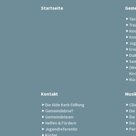
Startseite
Geme
Tau
Tra
Kin
Kon
Jug
Erw
Dia
Sen
(Wi
Kir
Rüc
Kontakt
Musi
Die Alde Kerk-Stiftung
CD
Gemeindebrief
Die
Gemeindeteam
Die
Helfen & Fördern
Die
Jugendreferentin
Per
Küster