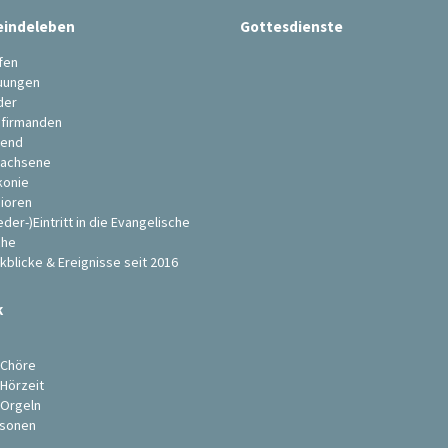
indeleben
Gottesdienste
fen
uungen
der
firmanden
end
achsene
konie
ioren
eder-)Eintritt in die Evangelische
che
kblicke & Ereignisse seit 2016
k
s
 Chöre
 Hörzeit
 Orgeln
sonen