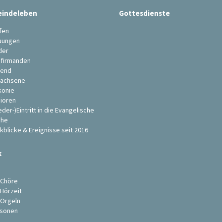
indeleben
Gottesdienste
fen
uungen
der
firmanden
end
achsene
konie
ioren
eder-)Eintritt in die Evangelische
che
kblicke & Ereignisse seit 2016
k
s
 Chöre
 Hörzeit
 Orgeln
sonen