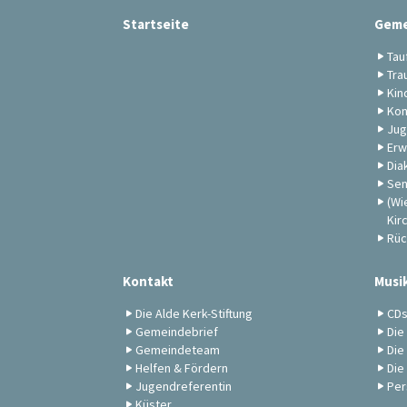
Startseite
Geme
Tau
Tra
Kin
Kon
Jug
Erw
Dia
Sen
(Wi
Kir
Rüc
Kontakt
Musi
Die Alde Kerk-Stiftung
CD
Gemeindebrief
Die
Gemeindeteam
Die
Helfen & Fördern
Die
Jugendreferentin
Per
Küster