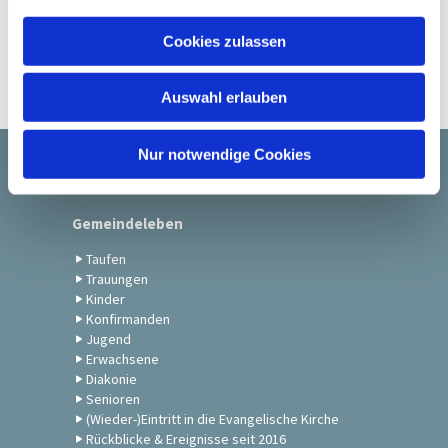
a
u
Cookies zulassen
s
w
Auswahl erlauben
a
h
l
Nur notwendige Cookies
Startseite
Gemeindeleben
Taufen
Trauungen
Kinder
Konfirmanden
Jugend
Erwachsene
Diakonie
Senioren
(Wieder-)Eintritt in die Evangelische Kirche
Rückblicke & Ereignisse seit 2016