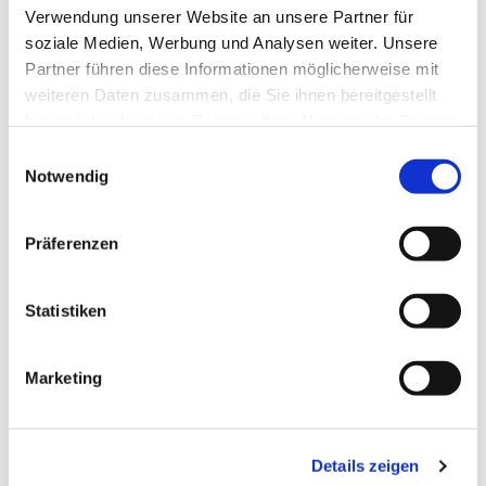
Verwendung unserer Website an unsere Partner für
soziale Medien, Werbung und Analysen weiter. Unsere
Dies könnte Sie auch
interessieren
Partner führen diese Informationen möglicherweise mit
weiteren Daten zusammen, die Sie ihnen bereitgestellt
haben oder die sie im Rahmen Ihrer Nutzung der Dienste
gesammelt haben.
E
Notwendig
i
n
w
Präferenzen
i
l
l
Statistiken
i
g
Marketing
u
n
g
Details zeigen
s