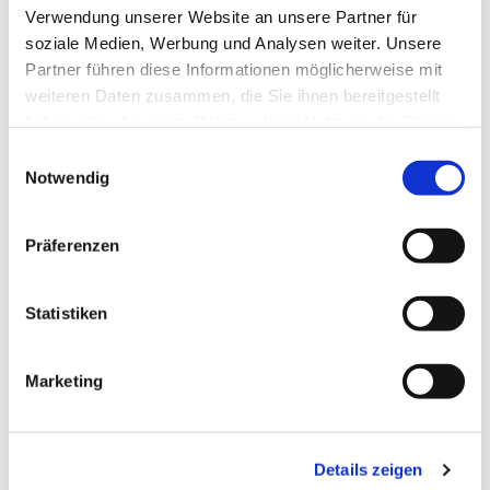
Verwendung unserer Website an unsere Partner für
soziale Medien, Werbung und Analysen weiter. Unsere
Dies könnte Sie auch
interessieren
Partner führen diese Informationen möglicherweise mit
weiteren Daten zusammen, die Sie ihnen bereitgestellt
haben oder die sie im Rahmen Ihrer Nutzung der Dienste
gesammelt haben.
E
Notwendig
i
n
w
Präferenzen
i
l
l
Statistiken
i
g
Marketing
u
n
g
Details zeigen
s