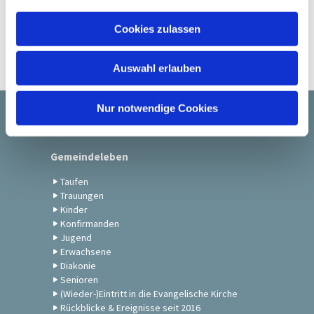
a
u
Cookies zulassen
s
w
Auswahl erlauben
a
h
l
Nur notwendige Cookies
Startseite
Gemeindeleben
Taufen
Trauungen
Kinder
Konfirmanden
Jugend
Erwachsene
Diakonie
Senioren
(Wieder-)Eintritt in die Evangelische Kirche
Rückblicke & Ereignisse seit 2016