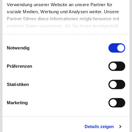
Verwendung unserer Website an unsere Partner für
soziale Medien, Werbung und Analysen weiter. Unsere
Dies könnte Sie auch
interessieren
Partner führen diese Informationen möglicherweise mit
weiteren Daten zusammen, die Sie ihnen bereitgestellt
haben oder die sie im Rahmen Ihrer Nutzung der Dienste
gesammelt haben.
E
Notwendig
i
n
w
Präferenzen
i
l
l
Statistiken
i
g
Marketing
u
n
g
Details zeigen
s