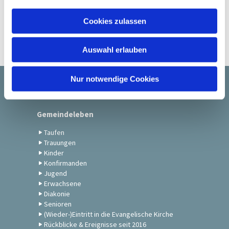
a
u
Cookies zulassen
s
w
Auswahl erlauben
a
h
l
Nur notwendige Cookies
Startseite
Gemeindeleben
Taufen
Trauungen
Kinder
Konfirmanden
Jugend
Erwachsene
Diakonie
Senioren
(Wieder-)Eintritt in die Evangelische Kirche
Rückblicke & Ereignisse seit 2016