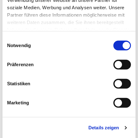
Verwendung unserer Website an unsere Partner für
Dies könnte Sie auch
soziale Medien, Werbung und Analysen weiter. Unsere
interessieren
Partner führen diese Informationen möglicherweise mit
weiteren Daten zusammen, die Sie ihnen bereitgestellt
haben oder die sie im Rahmen Ihrer Nutzung der Dienste
gesammelt haben.
E
Notwendig
i
n
w
Präferenzen
i
l
l
Statistiken
i
g
Marketing
u
n
g
Details zeigen
s
a