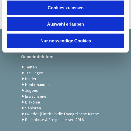
u
Cookies zulassen
s
w
Auswahl erlauben
a
h
l
Nur notwendige Cookies
Startseite
Gemeindeleben
Taufen
Trauungen
Kinder
Konfirmanden
Jugend
Erwachsene
Diakonie
Senioren
(Wieder-)Eintritt in die Evangelische Kirche
Rückblicke & Ereignisse seit 2016