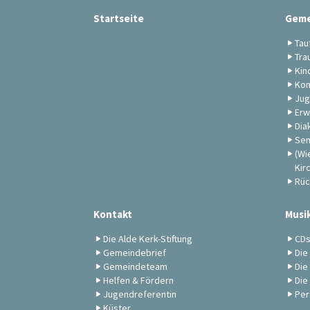
Startseite
Geme
Tau
Tra
Kin
Kon
Jug
Erw
Dia
Sen
(Wi
Kir
Rüc
Kontakt
Musi
Die Alde Kerk-Stiftung
CD
Gemeindebrief
Die
Gemeindeteam
Die
Helfen & Fördern
Die
Jugendreferentin
Per
Küster