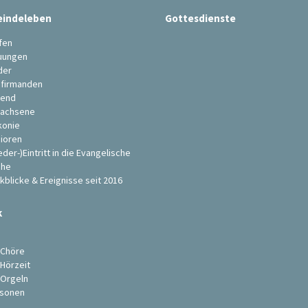
indeleben
Gottesdienste
fen
uungen
der
firmanden
end
achsene
konie
ioren
eder-)Eintritt in die Evangelische
che
kblicke & Ereignisse seit 2016
k
s
 Chöre
 Hörzeit
 Orgeln
sonen