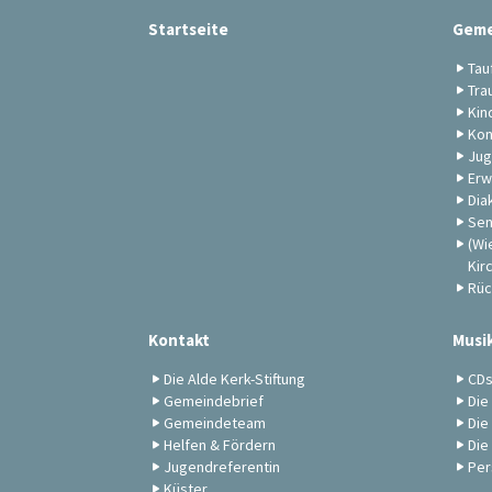
Startseite
Geme
Tau
Tra
Kin
Kon
Jug
Erw
Dia
Sen
(Wi
Kir
Rüc
Kontakt
Musi
Die Alde Kerk-Stiftung
CD
Gemeindebrief
Die
Gemeindeteam
Die
Helfen & Fördern
Die
Jugendreferentin
Per
Küster