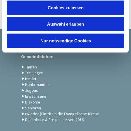
u
Cookies zulassen
s
w
Auswahl erlauben
a
h
l
Nur notwendige Cookies
Startseite
Gemeindeleben
Taufen
Trauungen
Kinder
Konfirmanden
Jugend
Erwachsene
Diakonie
Senioren
(Wieder-)Eintritt in die Evangelische Kirche
Rückblicke & Ereignisse seit 2016