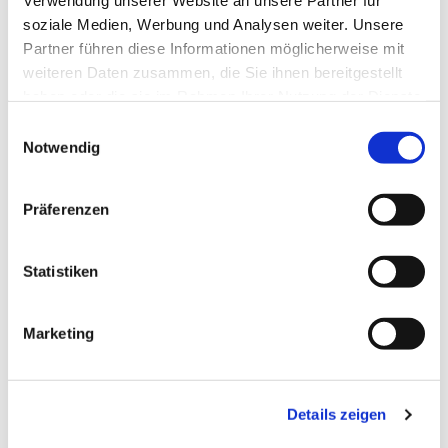
Verwendung unserer Website an unsere Partner für
Dies könnte Sie auch
soziale Medien, Werbung und Analysen weiter. Unsere
interessieren
Partner führen diese Informationen möglicherweise mit
weiteren Daten zusammen, die Sie ihnen bereitgestellt
haben oder die sie im Rahmen Ihrer Nutzung der Dienste
gesammelt haben.
E
Notwendig
i
n
w
Präferenzen
i
l
l
Statistiken
i
g
Marketing
u
n
g
Details zeigen
s
a