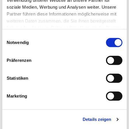
Verwendung unserer Website an unsere Partner für
Dies könnte Sie auch
soziale Medien, Werbung und Analysen weiter. Unsere
interessieren
Partner führen diese Informationen möglicherweise mit
weiteren Daten zusammen, die Sie ihnen bereitgestellt
haben oder die sie im Rahmen Ihrer Nutzung der Dienste
gesammelt haben.
E
Notwendig
i
n
w
Präferenzen
i
l
l
Statistiken
i
g
Marketing
u
n
g
Details zeigen
s
a