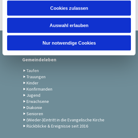
u
Cookies zulassen
s
w
Auswahl erlauben
a
h
l
Nur notwendige Cookies
Startseite
Gemeindeleben
Taufen
Trauungen
Kinder
Konfirmanden
Jugend
Erwachsene
Diakonie
Senioren
(Wieder-)Eintritt in die Evangelische Kirche
Rückblicke & Ereignisse seit 2016