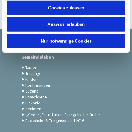
u
Cookies zulassen
s
w
Auswahl erlauben
a
h
l
Nur notwendige Cookies
Startseite
Gemeindeleben
Taufen
Trauungen
Kinder
Konfirmanden
Jugend
Erwachsene
Diakonie
Senioren
(Wieder-)Eintritt in die Evangelische Kirche
Rückblicke & Ereignisse seit 2016