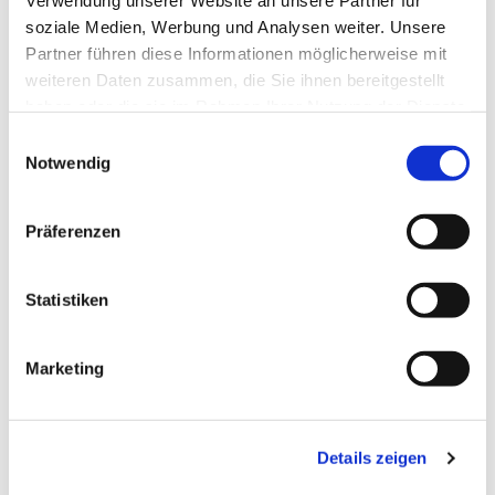
Verwendung unserer Website an unsere Partner für
Dies könnte Sie auch
soziale Medien, Werbung und Analysen weiter. Unsere
interessieren
Partner führen diese Informationen möglicherweise mit
weiteren Daten zusammen, die Sie ihnen bereitgestellt
haben oder die sie im Rahmen Ihrer Nutzung der Dienste
gesammelt haben.
E
Notwendig
i
n
w
Präferenzen
i
l
l
Statistiken
i
g
Marketing
u
n
g
Details zeigen
s
a