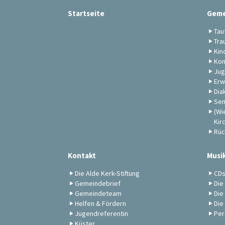
Startseite
Geme
Tau
Tra
Kin
Kon
Jug
Erw
Dia
Sen
(Wi
Kir
Rüc
Kontakt
Musi
Die Alde Kerk-Stiftung
CD
Gemeindebrief
Die
Gemeindeteam
Die
Helfen & Fördern
Die
Jugendreferentin
Per
Küster