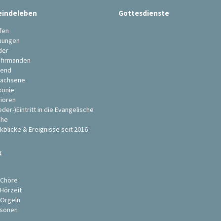
indeleben
Gottesdienste
fen
uungen
der
firmanden
end
achsene
konie
ioren
eder-)Eintritt in die Evangelische
che
kblicke & Ereignisse seit 2016
k
s
 Chöre
 Hörzeit
 Orgeln
sonen