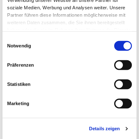
Verwendung unserer Website an unsere Partner für
Dies könnte Sie auch
soziale Medien, Werbung und Analysen weiter. Unsere
interessieren
Partner führen diese Informationen möglicherweise mit
weiteren Daten zusammen, die Sie ihnen bereitgestellt
haben oder die sie im Rahmen Ihrer Nutzung der Dienste
gesammelt haben.
E
Notwendig
i
n
w
Präferenzen
i
l
l
Statistiken
i
g
Marketing
u
n
g
Details zeigen
s
a