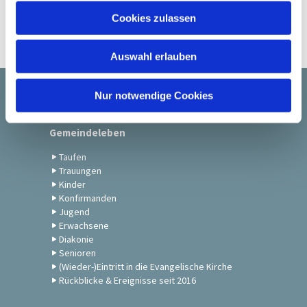
u
Cookies zulassen
s
w
Auswahl erlauben
a
h
l
Nur notwendige Cookies
Startseite
Gemeindeleben
Taufen
Trauungen
Kinder
Konfirmanden
Jugend
Erwachsene
Diakonie
Senioren
(Wieder-)Eintritt in die Evangelische Kirche
Rückblicke & Ereignisse seit 2016