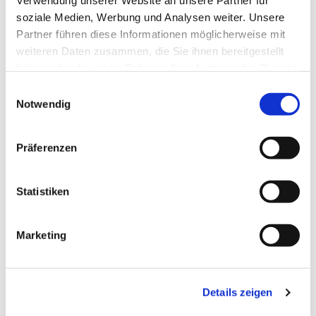
Verwendung unserer Website an unsere Partner für
Dies könnte Sie auch
soziale Medien, Werbung und Analysen weiter. Unsere
interessieren
Partner führen diese Informationen möglicherweise mit
weiteren Daten zusammen, die Sie ihnen bereitgestellt
haben oder die sie im Rahmen Ihrer Nutzung der Dienste
gesammelt haben.
E
Notwendig
i
n
w
Präferenzen
i
l
l
Statistiken
i
g
Marketing
u
n
g
Details zeigen
s
a