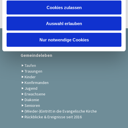
u
Cookies zulassen
s
w
Auswahl erlauben
a
h
l
Nur notwendige Cookies
Startseite
Gemeindeleben
Taufen
Trauungen
Kinder
Konfirmanden
Jugend
Erwachsene
Diakonie
Senioren
(Wieder-)Eintritt in die Evangelische Kirche
Rückblicke & Ereignisse seit 2016