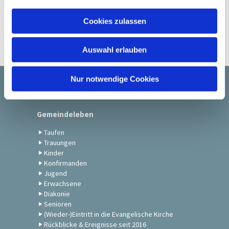
a
u
Cookies zulassen
s
w
Auswahl erlauben
a
h
l
Nur notwendige Cookies
Startseite
Gemeindeleben
Taufen
Trauungen
Kinder
Konfirmanden
Jugend
Erwachsene
Diakonie
Senioren
(Wieder-)Eintritt in die Evangelische Kirche
Rückblicke & Ereignisse seit 2016