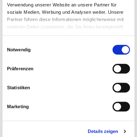
Verwendung unserer Website an unsere Partner für
soziale Medien, Werbung und Analysen weiter. Unsere
Dies könnte Sie auch
interessieren
Partner führen diese Informationen möglicherweise mit
weiteren Daten zusammen, die Sie ihnen bereitgestellt
haben oder die sie im Rahmen Ihrer Nutzung der Dienste
gesammelt haben.
E
Notwendig
i
n
w
Präferenzen
i
l
l
Statistiken
i
g
Marketing
u
n
g
Details zeigen
s