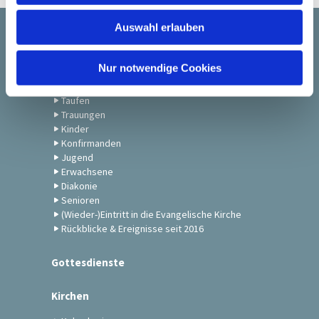
w
Auswahl erlauben
a
Startseite
h
l
Nur notwendige Cookies
Gemeindeleben
Taufen
Trauungen
Kinder
Konfirmanden
Jugend
Erwachsene
Diakonie
Senioren
(Wieder-)Eintritt in die Evangelische Kirche
Rückblicke & Ereignisse seit 2016
Gottesdienste
Kirchen