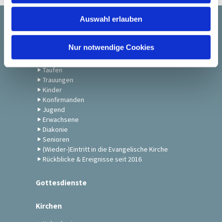
w
Auswahl erlauben
a
Startseite
h
l
Nur notwendige Cookies
Gemeindeleben
Taufen
Trauungen
Kinder
Konfirmanden
Jugend
Erwachsene
Diakonie
Senioren
(Wieder-)Eintritt in die Evangelische Kirche
Rückblicke & Ereignisse seit 2016
Gottesdienste
Kirchen